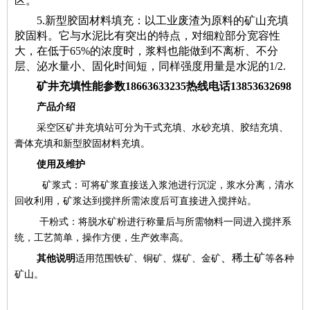
区。
5.新型胶固材料填充：以工业废渣为原料的矿山充填
胶固料。它与水泥比有突出的特点，对细粒部分宽容性
大，在低于65%的浓度时，浆料也能做到不离析、不分
层、泌水量小、固化时间短，同样强度用量是水泥的1/2.
矿井充填性能参数
18663633235
热线电话
13853632698
产品介绍
采空区矿井充填站可分为干式充填、水砂充填、胶结充填、
膏体充填和新型胶固材料充填。
使用及维护
矿浆式：可将矿浆直接送入浆池进行沉淀，浆水分离，清水
回收利用，矿浆达到搅拌所需浓度后可直接进入搅拌站。
干粉式：将脱水矿粉进行称量后与所需物料一同进入搅拌系
统，工艺简单，操作方便，生产效率高。
、稀土矿
其他说明
适用范围铁矿、铜矿、煤矿、金矿
等各种
矿山。