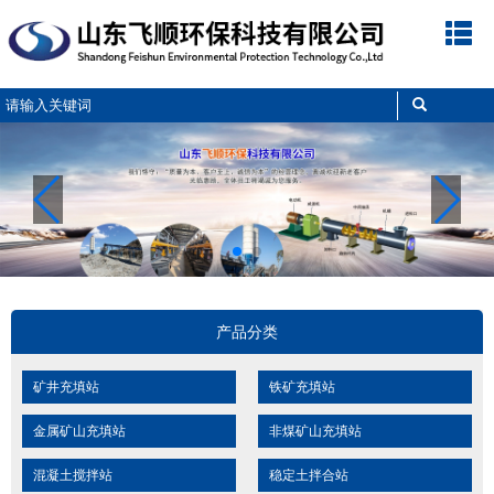
网
公
产
新
工
解
企
联
站
司
品
闻
程
决
业
系
首
简
展
中
案
方
文
我
页
介
示
心
例
案
化
们
产品分类
矿井充填站
铁矿充填站
金属矿山充填站
非煤矿山充填站
混凝土搅拌站
稳定土拌合站