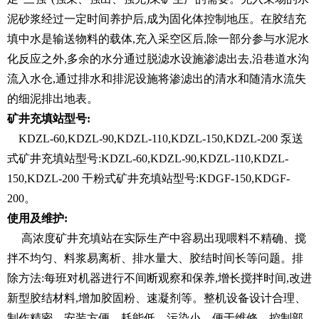
泥砂浆经过一定时间养护后,成为固化体控制地压。在胶结充
填中水是输送物料的载体,充入采空区后,除一部分参与水泥水
化反应之外,多余的水分通过脱滤水设施渗滤出去,沿巷道水沟
流入水仓,通过排水和排泥设施将渗滤出的清水和随清水流失
的细泥排出地表。
矿井充填站型号:
KDZL-60,KDZL-90,KDZL-110,KDZL-150,KDZL-200 泵送
式矿井充填站型号:KDZL-60,KDZL-90,KDZL-110,KDZL-
150,KDZL-200 干粉式矿井充填站型号:KDGF-150,KDGF-
200。
使用及维护:
高浓度矿井充填站在实际生产中容易出现喂料不精确、搅
拌不均匀、料浆易离析、排水量大、胶结时间长等问题。排
除方法:每班对机器进行不间断观察和保养,增长搅拌时间,改进
新型胶结材料,增加胶固粉、速凝剂等。整机设备设计合理、
制作精密、安装方便、耗能低、污染小、便于维修、控制部