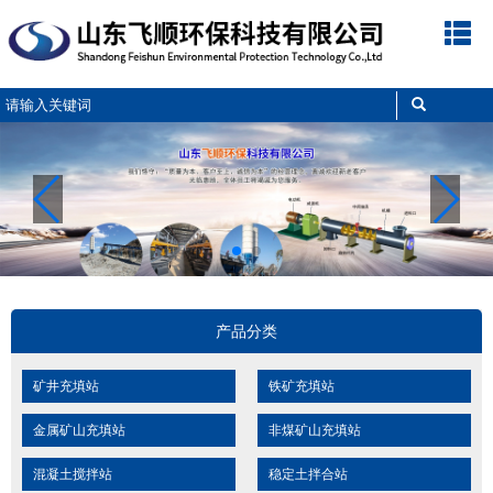
网
公
产
新
工
解
企
联
站
司
品
闻
程
决
业
系
首
简
展
中
案
方
文
我
页
介
示
心
例
案
化
们
产品分类
矿井充填站
铁矿充填站
金属矿山充填站
非煤矿山充填站
混凝土搅拌站
稳定土拌合站