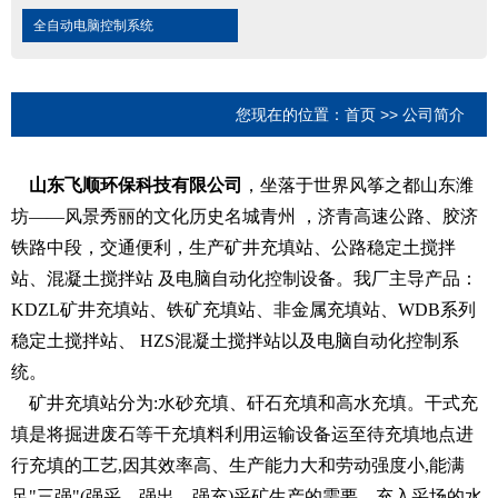
全自动电脑控制系统
您现在的位置：
首页
>>
公司简介
山东飞顺环保科技有限公司
，坐落于世界风筝之都山东潍
坊——风景秀丽的文化历史名城青州 ，济青高速公路、胶济
铁路中段，交通便利，生产矿井充填站、公路稳定土搅拌
站、混凝土搅拌站 及电脑自动化控制设备。我厂主导产品：
KDZL矿井充填站、铁矿充填站、非金属充填站、WDB系列
稳定土搅拌站、 HZS混凝土搅拌站以及电脑自动化控制系
统。
矿井充填站分为:水砂充填、矸石充填和高水充填。干式充
填是将掘进废石等干充填料利用运输设备运至待充填地点进
行充填的工艺,因其效率高、生产能力大和劳动强度小,能满
足"三强"(强采、强出、强充)采矿生产的需要。充入采场的水