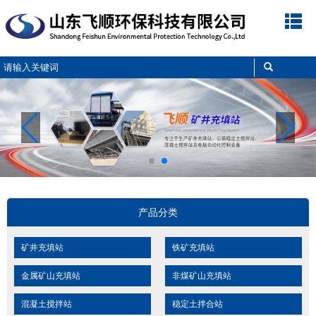
网
公
产
新
工
解
企
联
站
司
品
闻
程
决
业
系
首
简
展
中
案
方
文
我
页
介
示
心
例
案
化
们
产品分类
矿井充填站
铁矿充填站
金属矿山充填站
非煤矿山充填站
混凝土搅拌站
稳定土拌合站